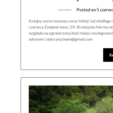
Posted on
5 czerw
Kolejny sezon bazowy coraz bliżej! Już niedługo
czerwca Zwijanie bazy: 29-30 sierpnia Nie ma o
względu na ograniczoną ilość miejsc noclegowyc
adresem: radocyna.team@gmail.com
R