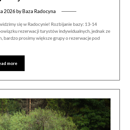
ca 2026
by
Baza Radocyna
 widzimy się w Radocynie! Rozbijanie bazy: 13-14
bowiązku rezerwacji turystów indywidualnych, jednak ze
h, bardzo prosimy większe grupy o rezerwacje pod
ead more