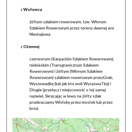
z
Wołowca
żółtym szlakiem rowerowym, tzw. Winnym
Szlakiem Rowerowym przez tereny dawnej wsi
Nieznajowa
z
Ożennej
czerwonym (Karpackim Szlakiem Rowerowym),
niebieskim (Transgranicznym Szlakiem
Rowerowym) i żółtym (Winnym Szlakiem
Rowerowym) szlakiem rowerowym przezGrab,
Wyszowadkę (lub jak kto woli WyszowaTkę) i
Długie (przełęcz i miejscowość o tej samej
nazwie). Skręcając w lewo na żółty szlak
przekraczamy Wisłokę przez mostek lub przez
bród.