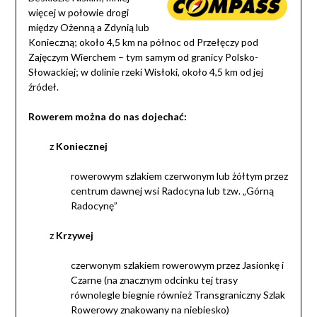
więcej w połowie drogi
między Ożenną a Zdynią lub
Konieczną; około 4,5 km na północ od Przełęczy pod
Zajęczym Wierchem – tym samym od granicy Polsko-
Słowackiej; w dolinie rzeki Wisłoki, około 4,5 km od jej
źródeł.
Rowerem można do nas dojechać:
z
Koniecznej
rowerowym szlakiem czerwonym lub żółtym przez
centrum dawnej wsi Radocyna lub tzw. „Górną
Radocynę”
z
Krzywej
czerwonym szlakiem rowerowym przez Jasionkę i
Czarne (na znacznym odcinku tej trasy
równolegle biegnie również Transgraniczny Szlak
Rowerowy znakowany na niebiesko)