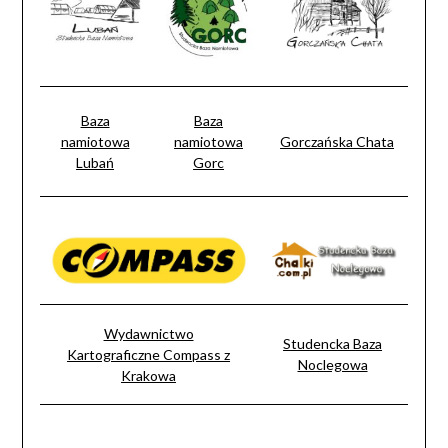
Baza
Baza
namiotowa
namiotowa
Gorczańska Chata
Lubań
Gorc
Wydawnictwo
Studencka Baza
Kartograficzne Compass z
Noclegowa
Krakowa