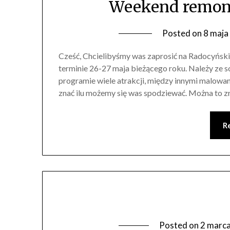
Weekend remont
Posted on
8 maja
Cześć, Chcielibyśmy was zaprosić na Radocyńsk
terminie 26-27 maja bieżącego roku. Należy ze s
programie wiele atrakcji, między innymi malowan
znać ilu możemy się was spodziewać. Można to z
R
Posted on
2 marc