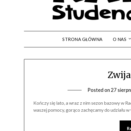
STRONA GŁÓWNA
O NAS
Zwija
Posted on
27 sierp
Kończy się lato, a wraz z nim sezon bazowy w R
waszej pomocy, gorąco zachęcamy do udziału w
R