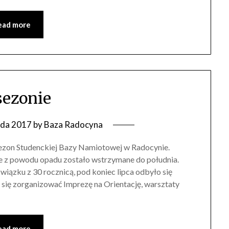
ead more
sezonie
ada 2017
by
Baza Radocyna
ezon Studenckiej Bazy Namiotowej w Radocynie.
e z powodu opadu zostało wstrzymane do południa.
wiązku z 30 rocznicą, pod koniec lipca odbyło się
się zorganizować Imprezę na Orientację, warsztaty
ead more