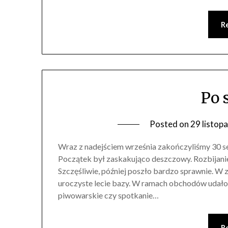
R
Po 
Posted on
29 listop
Wraz z nadejściem września zakończyliśmy 30 s
Początek był zaskakująco deszczowy. Rozbijani
Szczęśliwie, później poszło bardzo sprawnie. W z
uroczyste lecie bazy. W ramach obchodów udało 
piwowarskie czy spotkanie…
R