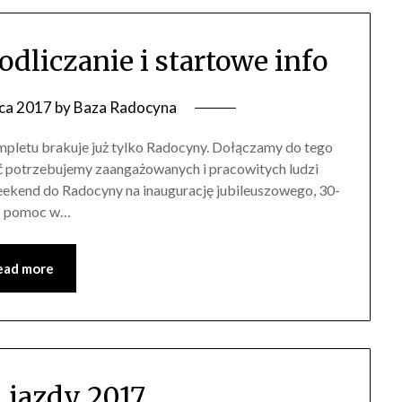
odliczanie i startowe info
ca 2017
by
Baza Radocyna
ompletu brakuje już tylko Radocyny. Dołączamy do tego
ić potrzebujemy zaangażowanych i pracowitych ludzi
eekend do Radocyny na inaugurację jubileuszowego, 30-
 o pomoc w…
ead more
 jazdy 2017