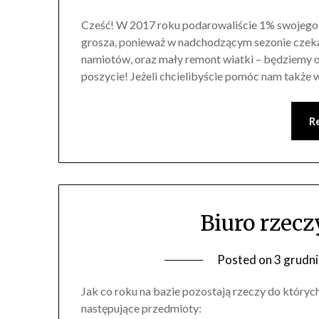
Cześć! W 2017 roku podarowaliście 1% swojego 
grosza, ponieważ w nadchodzącym sezonie czeka
namiotów, oraz mały remont wiatki – będziemy o
poszycie! Jeżeli chcielibyście pomóc nam także w
R
Biuro rzec
Posted on
3 grudn
Jak co roku na bazie pozostają rzeczy do których
następujące przedmioty: