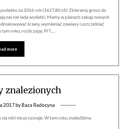
podatku za 2016 rok (1627,80 zł)! Zbieramy grosz do
ją nas nie lada wydatki. Mamy w planach zakup nowych
dmalowywać ściany, wymieniać zawiasy i uszczelniać
 tym roku, rozliczając PIT,…
ead more
zy znalezionych
ia 2017
by
Baza Radocyna
 się nikt nie przyznaje. W tym roku znaleźliśmy