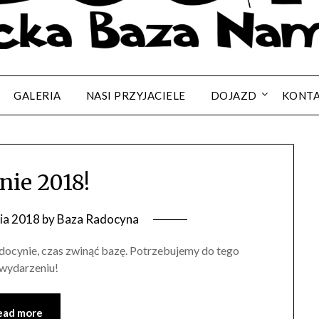
GALERIA
NASI PRZYJACIELE
DOJAZD
KONT
nie 2018!
nia 2018
by
Baza Radocyna
adocynie, czas zwinąć bazę. Potrzebujemy do tego
 wydarzeniu!
ead more