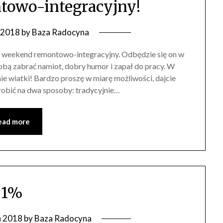
owo-integracyjny!
 2018
by
Baza Radocyna
i weekend remontowo-integracyjny. Odbędzie się on w
obą zabrać namiot, dobry humor i zapał do pracy. W
ie wiatki! Bardzo proszę w miarę możliwości, dajcie
robić na dwa sposoby: tradycyjnie…
ead more
1%
a 2018
by
Baza Radocyna