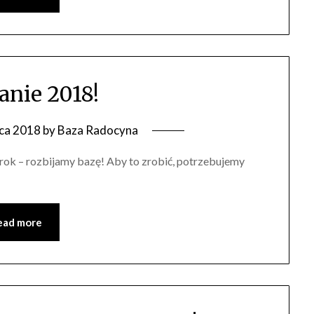
anie 2018!
ca 2018
by
Baza Radocyna
rok – rozbijamy bazę! Aby to zrobić, potrzebujemy
ead more