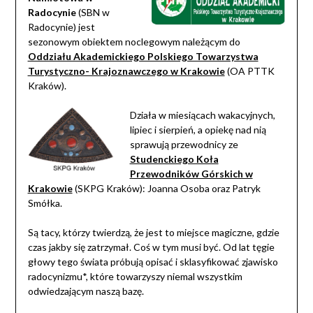
Radocynie
(SBN w
Radocynie) jest
sezonowym obiektem noclegowym należącym do
Oddziału Akademickiego Polskiego Towarzystwa
Turystyczno- Krajoznawczego w Krakowie
(OA PTTK
Kraków).
Działa w miesiącach wakacyjnych,
lipiec i sierpień, a opiekę nad nią
sprawują przewodnicy ze
Studenckiego Koła
Przewodników Górskich w
Krakowie
(SKPG Kraków): Joanna Osoba oraz Patryk
Smółka.
Są tacy, którzy twierdzą, że jest to miejsce magiczne, gdzie
czas jakby się zatrzymał. Coś w tym musi być. Od lat tęgie
głowy tego świata próbują opisać i sklasyfikować zjawisko
radocynizmu*, które towarzyszy niemal wszystkim
odwiedzającym naszą bazę.