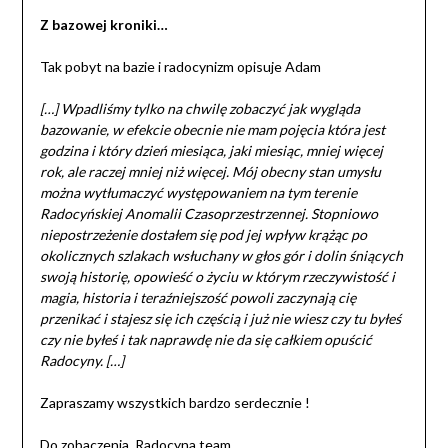
Z bazowej kroniki…
Tak pobyt na bazie i radocynizm opisuje Adam
[…] Wpadliśmy tylko na chwilę zobaczyć jak wygląda
bazowanie, w efekcie obecnie nie mam pojęcia która jest
godzina i który dzień miesiąca, jaki miesiąc, mniej więcej
rok, ale raczej mniej niż więcej. Mój obecny stan umysłu
można wytłumaczyć występowaniem na tym terenie
Radocyńskiej Anomalii Czasoprzestrzennej. Stopniowo
niepostrzeżenie dostałem się pod jej wpływ krążąc po
okolicznych szlakach wsłuchany w głos gór i dolin śniących
swoją historię, opowieść o życiu w którym rzeczywistość i
magia, historia i teraźniejszość powoli zaczynają cię
przenikać i stajesz się ich częścią i już nie wiesz czy tu byłeś
czy nie byłeś i tak naprawdę nie da się całkiem opuścić
Radocyny. […]
Zapraszamy wszystkich bardzo serdecznie !
Do zobaczenia, Radocyna team.