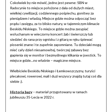
Cokolwiek by nie mówić, jedno jest pewne: SBN w
Radocynie to miejsce położone z dala od dużych miast,
wielkiej cywilizacji, codziennego pośpiechu, gonitwy za
pieniądzem i władzą. Miejsce gdzie można odpocząć bez
prądu i zasięgu, za to blisko natury, w tajemniczym klimacie
Beskidu Niskiego. To miejsce gdzie można zasypiać
wsłuchanym w wieczorny koncert żab i świerszczy lub
siedzieć do rana przy ognisku i z gitarą w ręku śpiewać
piosenki znane i te zupełnie zapomniane. Tu dzieciaki mogą
mieć cały dzień niesamowitej, twórczej zabawy bez
gapienia się w monitor i bezmyślnego klikania w joestick. To
miejsce gdzie…no właśnie – magiczne miejsce.
Wielbiciele Beskidu Niskiego i Łemkowszczyzny, turyści
plecakowi, rowerowi, mali i duzi wszyscy znajdą tutaj coś dla
siebie ;).
Historia bazy
– materiał przygotowany w ramach
jubileuszu 35-Lecia w 2022 r.