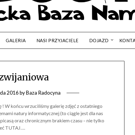
GALERIA
NASI PRZYJACIELE
DOJAZD
KONT
 zwijaniowa
ada 2016
by
Baza Radocyna
ę ! W końcu wrzuciliśmy galerię zdjęć z ostatniego
mami natury informatycznej (to ciągle jest dla nas
ą picasą oraz chronicznym brakiem czasu – nie tylko
rzeć TUTAJ….