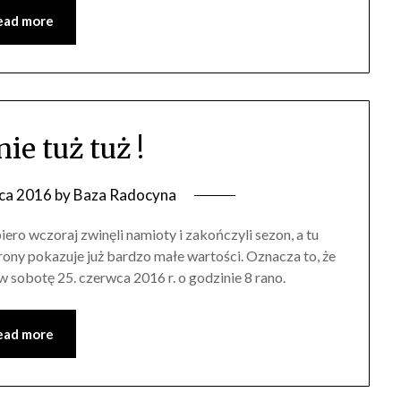
ead more
ie tuż tuż !
ca 2016
by
Baza Radocyna
iero wczoraj zwinęli namioty i zakończyli sezon, a tu
trony pokazuje już bardzo małe wartości. Oznacza to, że
obotę 25. czerwca 2016 r. o godzinie 8 rano.
ead more