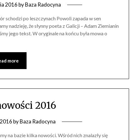
nia 2016
by
Baza Radocyna
 gór schodzi po leszczynach Powoli zapada w sen
nadzieję, że słynny poeta z Galicji – Adam Ziemianin
liśmy jego tekst. W oryginale na końcu była mowa o
ead more
owości 2016
a 2016
by
Baza Radocyna
my na bazie kilka nowości. Wśród nich znalazły się