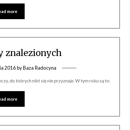
ead more
zy znalezionych
ia 2016
by
Baza Radocyna
czy, do których nikt się nie przyznaje. W tym roku są to:
ead more