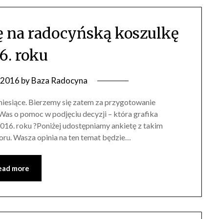
 na radocyńską koszulkę
6. roku
 2016
by
Baza Radocyna
miesiące. Bierzemy się zatem za przygotowanie
as o pomoc w podjęciu decyzji – która grafika
016. roku ?Poniżej udostępniamy ankietę z takim
ru. Wasza opinia na ten temat będzie…
ead more