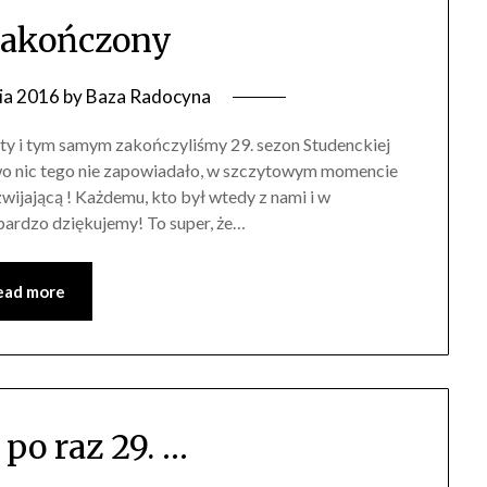
zakończony
ia 2016
by
Baza Radocyna
y i tym samym zakończyliśmy 29. sezon Studenckiej
o nic tego nie zapowiadało, w szczytowym momencie
wijającą ! Każdemu, kto był wtedy z nami i w
bardzo dziękujemy! To super, że…
ead more
 po raz 29. …