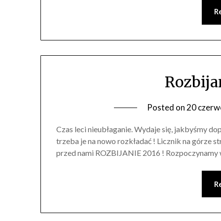
R
Rozbijan
Posted on
20 czerw
Czas leci nieubłaganie. Wydaje się, jakbyśmy dop
trzeba je na nowo rozkładać ! Licznik na górze s
przed nami ROZBIJANIE 2016 ! Rozpoczynamy w s
R