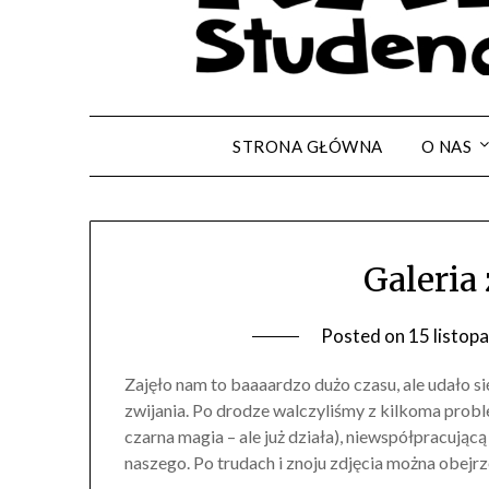
STRONA GŁÓWNA
O NAS
Galeria
Posted on
15 listop
Zajęło nam to baaaardzo dużo czasu, ale udało si
zwijania. Po drodze walczyliśmy z kilkoma proble
czarna magia – ale już działa), niewspółpracując
naszego. Po trudach i znoju zdjęcia można obej