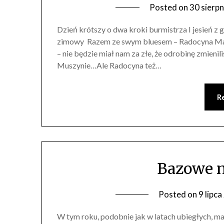
Posted on
30 sierp
Dzień krótszy o dwa kroki burmistrza I jesień z
zimowy Razem ze swym bluesem – Radocyna Mamy 
– nie będzie miał nam za złe, że odrobinę zmieni
Muszynie…Ale Radocyna też…
R
Bazowe n
Posted on
9 lipc
W tym roku, podobnie jak w latach ubiegłych, ma