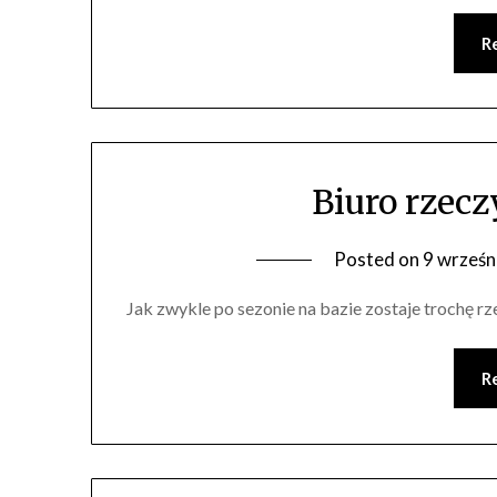
R
Biuro rzec
Posted on
9 wrześn
Jak zwykle po sezonie na bazie zostaje trochę rze
R