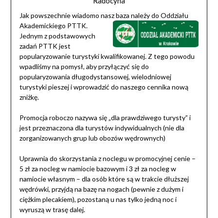
Radocyna
Jak powszechnie wiadomo nasz baza należy do
Oddziału
Akademickiego PTTK.
Jednym z podstawowych
zadań PTTK jest
popularyzowanie turystyki kwalifikowanej. Z tego powodu
wpadliśmy na pomysł, aby przyłączyć się do
popularyzowania długodystansowej, wielodniowej
turystyki pieszej i wprowadzić do naszego cennika nową
zniżkę.
Promocja roboczo nazywa się „dla prawdziwego turysty” i
jest przeznaczona dla turystów indywidualnych (nie dla
zorganizowanych grup lub obozów wędrownych)
Uprawnia do skorzystania z noclegu w promocyjnej cenie –
5 zł za nocleg w namiocie bazowym i 3 zł za nocleg w
namiocie własnym – dla osób które są w trakcie dłuższej
wędrówki, przyjdą na bazę na nogach (pewnie z dużym i
ciężkim plecakiem), pozostaną u nas tylko jedną noc i
wyruszą w trasę dalej.